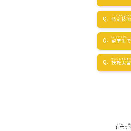
特定技
留学生
技能実
日本
で