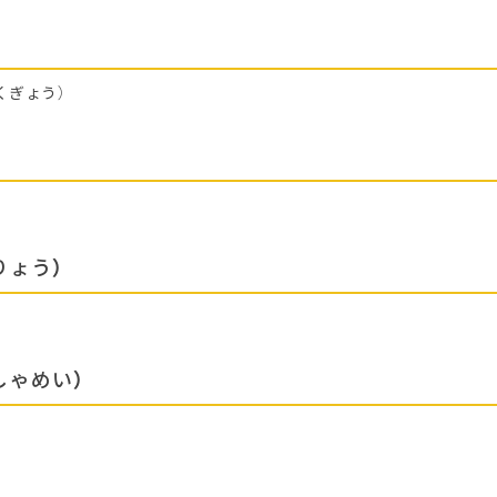
くぎょう）
りょう）
しゃめい）