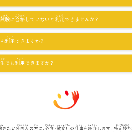
能試験
に
合格
していないと
利用
できませんか？
でも
利用
できますか？
習生
でも
利用
できますか？
働
きたい
外国人
の
方
に、
外食
・
飲食店
の
仕事
を
紹介
します。
特定技能