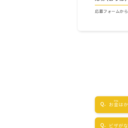
応募フォームか
お
金
はか
ビザが