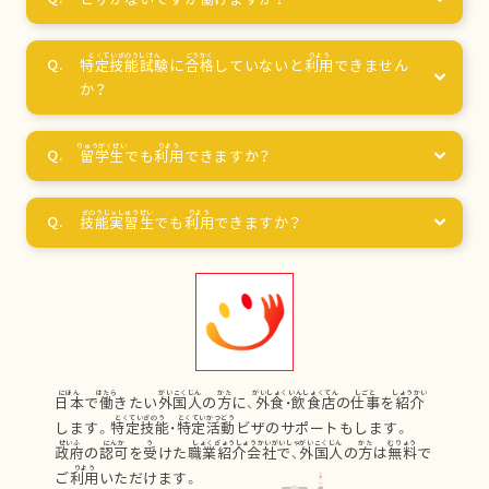
特定技能試験
に
合格
していないと
利用
できません
か？
留学生
でも
利用
できますか？
技能実習生
でも
利用
できますか？
日本
で
働
きたい
外国人
の
方
に、
外食
・
飲食店
の
仕事
を
紹介
します。
特定技能
・
特定活動
ビザのサポートもします。
政府
の
認可
を
受
けた
職業紹介会社
で、
外国人
の
方
は
無料
で
ご
利用
いただけます。