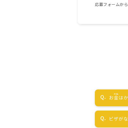
応募フォームか
お
金
はか
ビザが