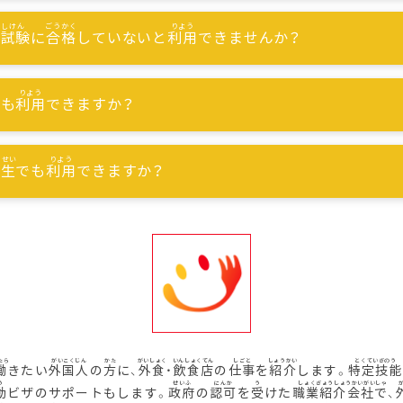
能試験
に
合格
していないと
利用
できませんか？
でも
利用
できますか？
習生
でも
利用
できますか？
働
きたい
外国人
の
方
に、
外食
・
飲食店
の
仕事
を
紹介
します。
特定技能
動
ビザのサポートもします。
政府
の
認可
を
受
けた
職業紹介会社
で、