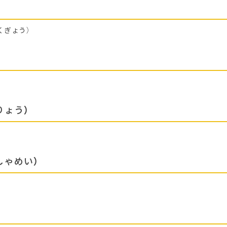
くぎょう）
りょう）
しゃめい）