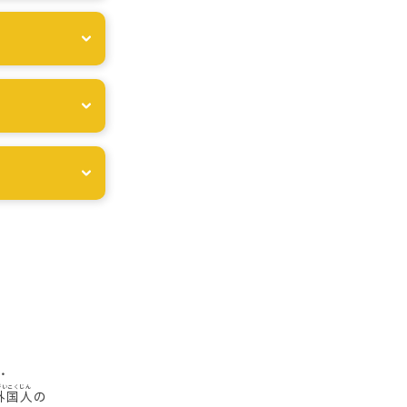
・
外国人
の