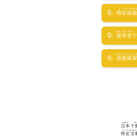
特定技
留学生
技能実
日本
で
特定活