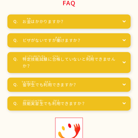
FAQ
お
金
はかかりますか？
ビザがないですが
働
けますか？
特定技能試験
に
合格
していないと
利用
できません
か？
留学生
でも
利用
できますか？
技能実習生
でも
利用
できますか？