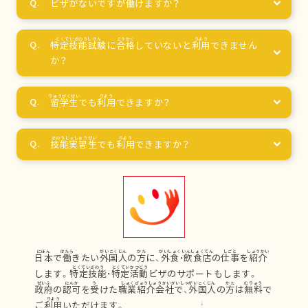
ビザがないですが
働
けますか？
特定技能試験
に
合格
していないと
利用
できません
か？
留学生
でも
利用
できますか？
技能実習生
でも
利用
できますか？
日本
で
働
きたい
外国人
の
方
に、
外食
・
飲食店
の
仕事
を
紹介
します。
特定技能
・
特定活動
ビザのサポートもします。
政府
の
認可
を
受
けた
職業紹介会社
で、
外国人
の
方
は
無料
で
ご
利用
いただけます。