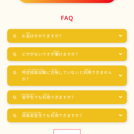
FAQ
お
金
はかかりますか？
ビザがないですが
働
けますか？
特定技能試験
に
合格
していないと
利用
できません
か？
留学生
でも
利用
できますか？
技能実習生
でも
利用
できますか？