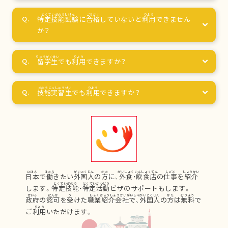
特定技能試験
に
合格
していないと
利用
できません
か？
留学生
でも
利用
できますか？
技能実習生
でも
利用
できますか？
日本
で
働
きたい
外国人
の
方
に、
外食
・
飲食店
の
仕事
を
紹介
します。
特定技能
・
特定活動
ビザのサポートもします。
政府
の
認可
を
受
けた
職業紹介会社
で、
外国人
の
方
は
無料
で
ご
利用
いただけます。