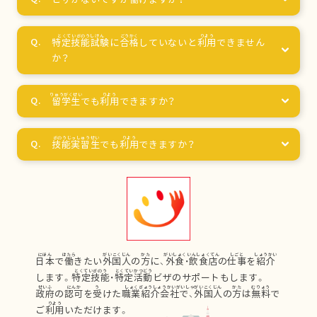
特定技能試験
に
合格
していないと
利用
できません
か？
留学生
でも
利用
できますか？
技能実習生
でも
利用
できますか？
日本
で
働
きたい
外国人
の
方
に、
外食
・
飲食店
の
仕事
を
紹介
します。
特定技能
・
特定活動
ビザのサポートもします。
政府
の
認可
を
受
けた
職業紹介会社
で、
外国人
の
方
は
無料
で
ご
利用
いただけます。