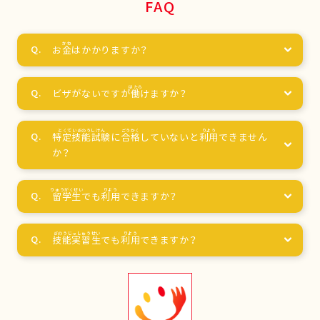
FAQ
お
金
はかかりますか？
ビザがないですが
働
けますか？
特定技能試験
に
合格
していないと
利用
できません
か？
留学生
でも
利用
できますか？
技能実習生
でも
利用
できますか？