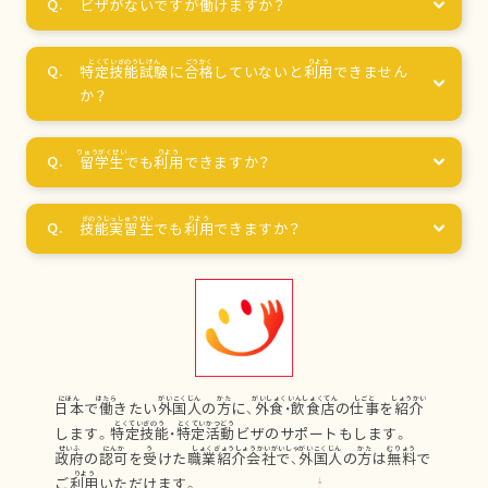
ビザがないですが
働
けますか？
特定技能試験
に
合格
していないと
利用
できません
か？
留学生
でも
利用
できますか？
技能実習生
でも
利用
できますか？
日本
で
働
きたい
外国人
の
方
に、
外食
・
飲食店
の
仕事
を
紹介
します。
特定技能
・
特定活動
ビザのサポートもします。
政府
の
認可
を
受
けた
職業紹介会社
で、
外国人
の
方
は
無料
で
ご
利用
いただけます。