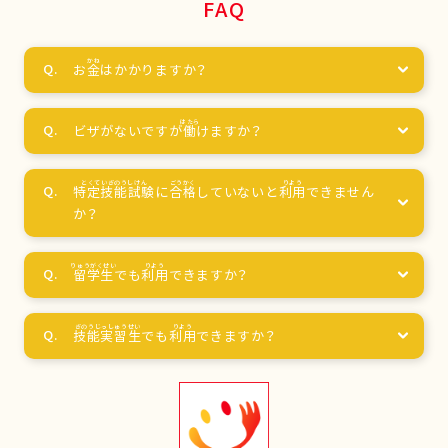
FAQ
お
金
はかかりますか？
ビザがないですが
働
けますか？
特定技能試験
に
合格
していないと
利用
できません
か？
留学生
でも
利用
できますか？
技能実習生
でも
利用
できますか？