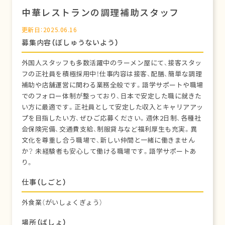
中華レストランの調理補助スタッフ
更新日：2025.06.16
募集内容（ぼしゅうないよう）
外国人スタッフも多数活躍中のラーメン屋にて、接客スタッ
フの正社員を積極採用中！仕事内容は接客、配膳、簡単な調理
補助や店舗運営に関わる業務全般です。語学サポートや職場
でのフォロー体制が整っており、日本で安定した職に就きた
い方に最適です。正社員として安定した収入とキャリアアッ
プを目指したい方、ぜひご応募ください。週休2日制、各種社
会保険完備、交通費支給、制服貸与など福利厚生も充実。異
文化を尊重し合う職場で、新しい仲間と一緒に働きません
か？ 未経験者も安心して働ける職場です。語学サポートあ
り。
仕事（しごと）
外食業（がいしょくぎょう）
場所（ばしょ）