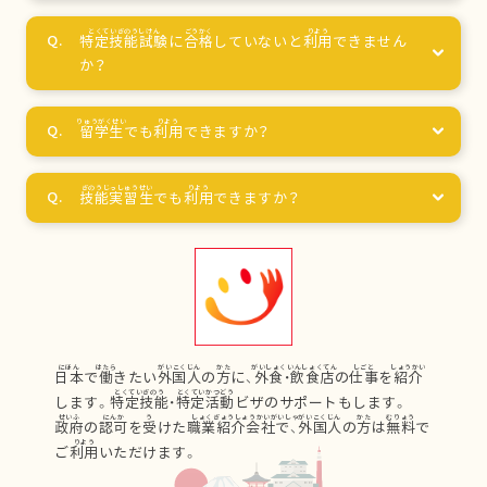
特定技能試験
に
合格
していないと
利用
できません
か？
留学生
でも
利用
できますか？
技能実習生
でも
利用
できますか？
日本
で
働
きたい
外国人
の
方
に、
外食
・
飲食店
の
仕事
を
紹介
します。
特定技能
・
特定活動
ビザのサポートもします。
政府
の
認可
を
受
けた
職業紹介会社
で、
外国人
の
方
は
無料
で
ご
利用
いただけます。