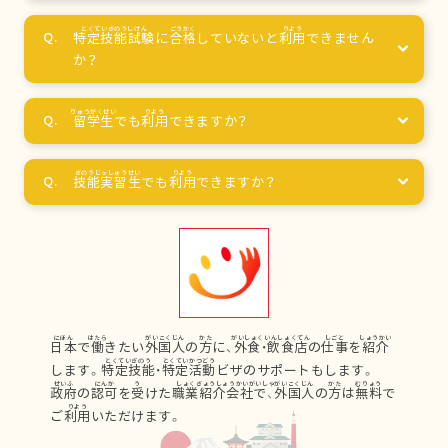
特定技能試験
に
合格
していないと
利用
できません
か？
留学生
でも
利用
できますか？
技能実習生
でも
利用
できますか？
日本
で
働
きたい
外国人
の
方
に、
外食
・
飲食店
の
仕事
を
紹介
します。
特定技能
・
特定活動
ビザのサポートもします。
政府
の
認可
を
受
けた
職業紹介会社
で、
外国人
の
方
は
無料
で
ご
利用
いただけます。