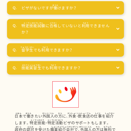
ビザがないですが
働
けますか？
特定技能試験
に
合格
していないと
利用
できません
か？
留学生
でも
利用
できますか？
技能実習生
でも
利用
できますか？
日本
で
働
きたい
外国人
の
方
に、
外食
・
飲食店
の
仕事
を
紹介
します。
特定技能
・
特定活動
ビザのサポートもします。
政府
の
認可
を
受
けた
職業紹介会社
で、
外国人
の
方
は
無料
で