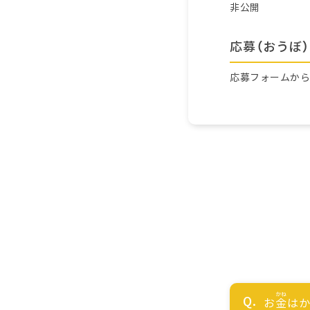
非公開
応募（おうぼ）
応募フォームか
お
金
はか