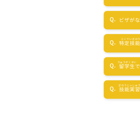
ビザが
特定技
留学生
技能実