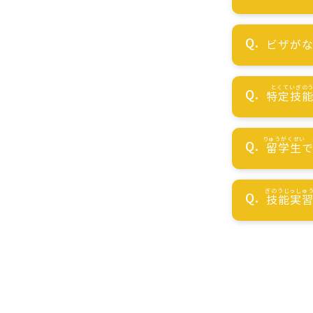
ビザが
特定技
留学生
技能実