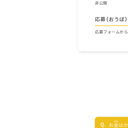
非公開
応募（おうぼ）
応募フォームか
お
金
はか