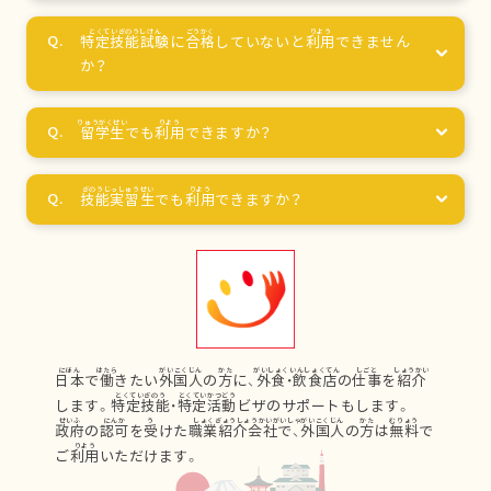
特定技能試験
に
合格
していないと
利用
できません
か？
留学生
でも
利用
できますか？
技能実習生
でも
利用
できますか？
日本
で
働
きたい
外国人
の
方
に、
外食
・
飲食店
の
仕事
を
紹介
します。
特定技能
・
特定活動
ビザのサポートもします。
政府
の
認可
を
受
けた
職業紹介会社
で、
外国人
の
方
は
無料
で
ご
利用
いただけます。