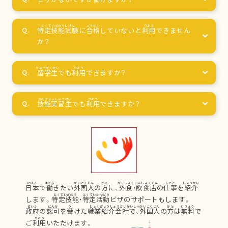
特定技能試験
に
合格
していないと
利用
できません
か？
留学生
でも
利用
できますか？
技能実習生
でも
利用
できますか？
日本
で
働
きたい
外国人
の
方
に、
外食
・
飲食店
の
仕事
を
紹介
します。
特定技能
・
特定活動
ビザのサポートもします。
政府
の
認可
を
受
けた
職業紹介会社
で、
外国人
の
方
は
無料
で
ご
利用
いただけます。