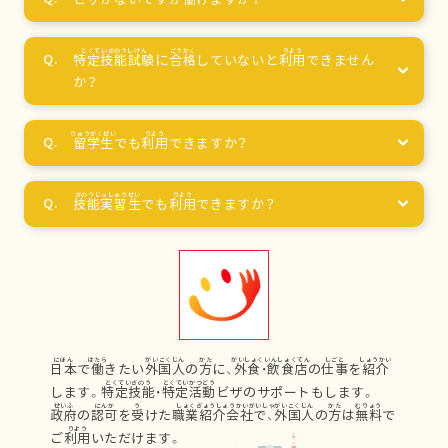
特定技能試験
に
合格
していないと
利用
できません
か？
留学生
でも
利用
できますか？
技能実習生
でも
利用
できますか？
日本
で
働
きたい
外国人
の
方
に、
外食
・
飲食店
の
仕事
を
紹介
します。
特定技能
・
特定活動
ビザのサポートもします。
政府
の
認可
を
受
けた
職業紹介会社
で、
外国人
の
方
は
無料
で
ご
利用
いただけます。