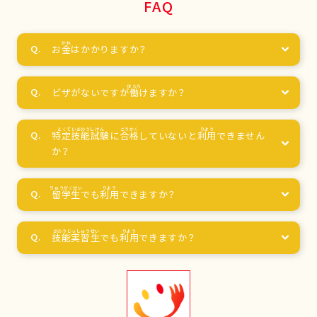
FAQ
お
金
はかかりますか？
ビザがないですが
働
けますか？
特定技能試験
に
合格
していないと
利用
できません
か？
留学生
でも
利用
できますか？
技能実習生
でも
利用
できますか？