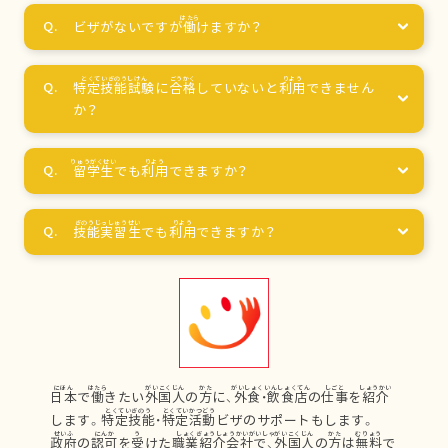
ビザがないですが
働
けますか？
特定技能試験
に
合格
していないと
利用
できません
か？
留学生
でも
利用
できますか？
技能実習生
でも
利用
できますか？
日本
で
働
きたい
外国人
の
方
に、
外食
・
飲食店
の
仕事
を
紹介
します。
特定技能
・
特定活動
ビザのサポートもします。
政府
の
認可
を
受
けた
職業紹介会社
で、
外国人
の
方
は
無料
で