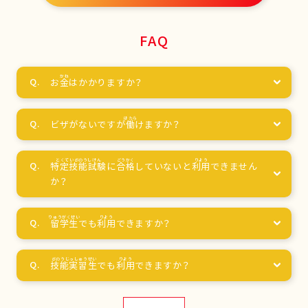
FAQ
お
金
はかかりますか？
ビザがないですが
働
けますか？
特定技能試験
に
合格
していないと
利用
できません
か？
留学生
でも
利用
できますか？
技能実習生
でも
利用
できますか？