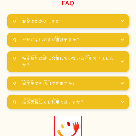
FAQ
お
金
はかかりますか？
ビザがないですが
働
けますか？
特定技能試験
に
合格
していないと
利用
できません
か？
留学生
でも
利用
できますか？
技能実習生
でも
利用
できますか？