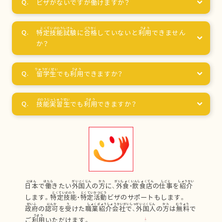
ビザがないですが
働
けますか？
特定技能試験
に
合格
していないと
利用
できません
か？
留学生
でも
利用
できますか？
技能実習生
でも
利用
できますか？
日本
で
働
きたい
外国人
の
方
に、
外食
・
飲食店
の
仕事
を
紹介
します。
特定技能
・
特定活動
ビザのサポートもします。
政府
の
認可
を
受
けた
職業紹介会社
で、
外国人
の
方
は
無料
で
ご
利用
いただけます。