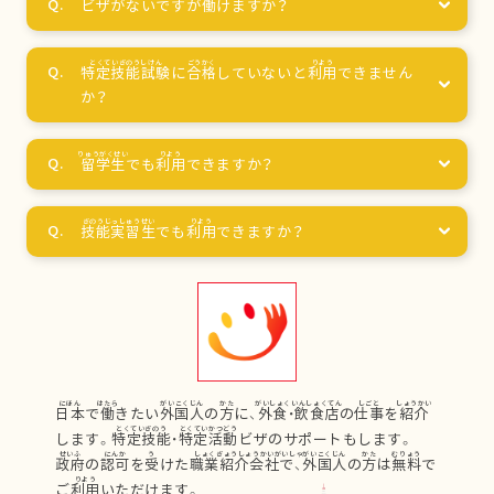
ビザがないですが
働
けますか？
特定技能試験
に
合格
していないと
利用
できません
か？
留学生
でも
利用
できますか？
技能実習生
でも
利用
できますか？
日本
で
働
きたい
外国人
の
方
に、
外食
・
飲食店
の
仕事
を
紹介
します。
特定技能
・
特定活動
ビザのサポートもします。
政府
の
認可
を
受
けた
職業紹介会社
で、
外国人
の
方
は
無料
で
ご
利用
いただけます。