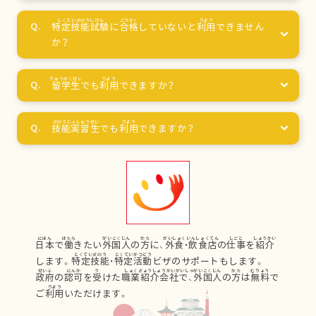
特定技能試験
に
合格
していないと
利用
できません
か？
留学生
でも
利用
できますか？
技能実習生
でも
利用
できますか？
日本
で
働
きたい
外国人
の
方
に、
外食
・
飲食店
の
仕事
を
紹介
します。
特定技能
・
特定活動
ビザのサポートもします。
政府
の
認可
を
受
けた
職業紹介会社
で、
外国人
の
方
は
無料
で
ご
利用
いただけます。