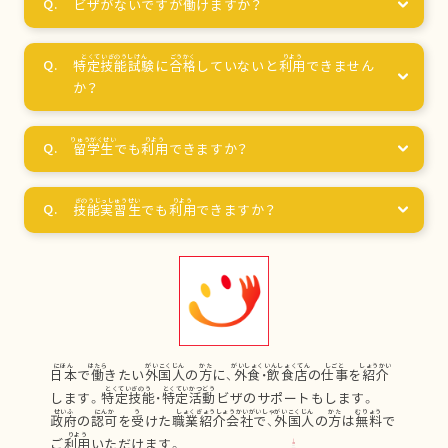
ビザがないですが
働
けますか？
特定技能試験
に
合格
していないと
利用
できません
か？
留学生
でも
利用
できますか？
技能実習生
でも
利用
できますか？
日本
で
働
きたい
外国人
の
方
に、
外食
・
飲食店
の
仕事
を
紹介
します。
特定技能
・
特定活動
ビザのサポートもします。
政府
の
認可
を
受
けた
職業紹介会社
で、
外国人
の
方
は
無料
で
ご
利用
いただけます。