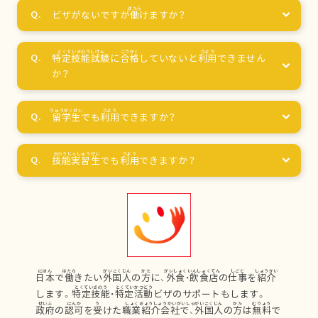
ビザがないですが
働
けますか？
特定技能試験
に
合格
していないと
利用
できません
か？
留学生
でも
利用
できますか？
技能実習生
でも
利用
できますか？
日本
で
働
きたい
外国人
の
方
に、
外食
・
飲食店
の
仕事
を
紹介
します。
特定技能
・
特定活動
ビザのサポートもします。
政府
の
認可
を
受
けた
職業紹介会社
で、
外国人
の
方
は
無料
で