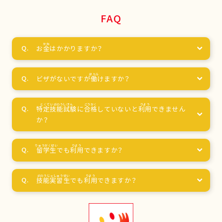
FAQ
お
金
はかかりますか？
ビザがないですが
働
けますか？
特定技能試験
に
合格
していないと
利用
できません
か？
留学生
でも
利用
できますか？
技能実習生
でも
利用
できますか？