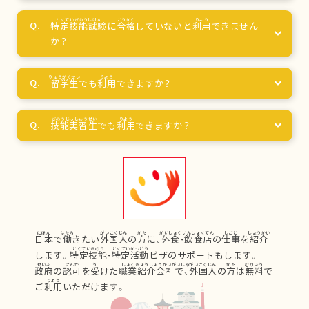
特定技能試験
に
合格
していないと
利用
できません
か？
留学生
でも
利用
できますか？
技能実習生
でも
利用
できますか？
日本
で
働
きたい
外国人
の
方
に、
外食
・
飲食店
の
仕事
を
紹介
します。
特定技能
・
特定活動
ビザのサポートもします。
政府
の
認可
を
受
けた
職業紹介会社
で、
外国人
の
方
は
無料
で
ご
利用
いただけます。