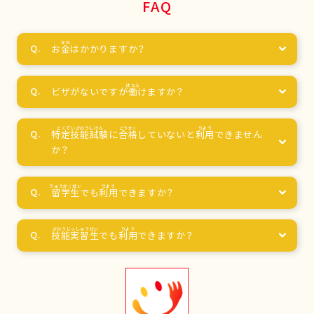
FAQ
お
金
はかかりますか？
ビザがないですが
働
けますか？
特定技能試験
に
合格
していないと
利用
できません
か？
留学生
でも
利用
できますか？
技能実習生
でも
利用
できますか？