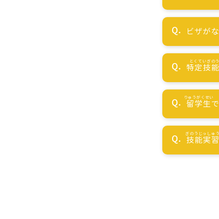
ビザが
特定技
留学生
技能実