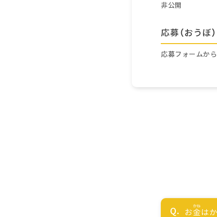
非公開
応募（おうぼ）
応募フォームか
お
金
はか