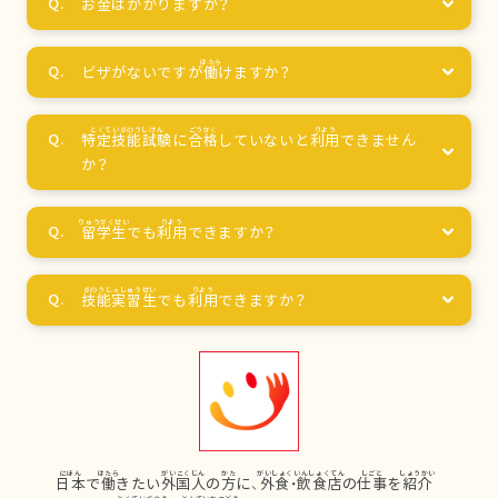
お
金
はかかりますか？
ビザがないですが
働
けますか？
特定技能試験
に
合格
していないと
利用
できません
か？
留学生
でも
利用
できますか？
技能実習生
でも
利用
できますか？
日本
で
働
きたい
外国人
の
方
に、
外食
・
飲食店
の
仕事
を
紹介