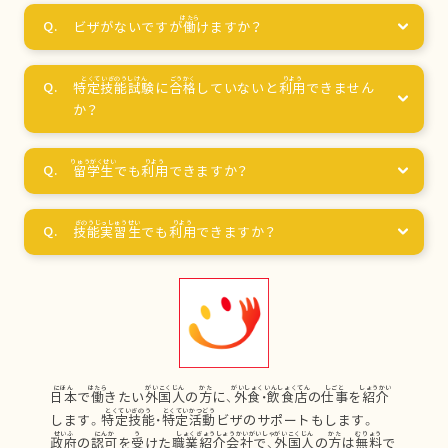
ビザがないですが
働
けますか？
特定技能試験
に
合格
していないと
利用
できません
か？
留学生
でも
利用
できますか？
技能実習生
でも
利用
できますか？
日本
で
働
きたい
外国人
の
方
に、
外食
・
飲食店
の
仕事
を
紹介
します。
特定技能
・
特定活動
ビザのサポートもします。
政府
の
認可
を
受
けた
職業紹介会社
で、
外国人
の
方
は
無料
で