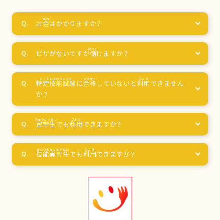
お
金
はかかりますか？
ビザがないですが
働
けますか？
特定技能試験
に
合格
していないと
利用
できません
か？
留学生
でも
利用
できますか？
技能実習生
でも
利用
できますか？