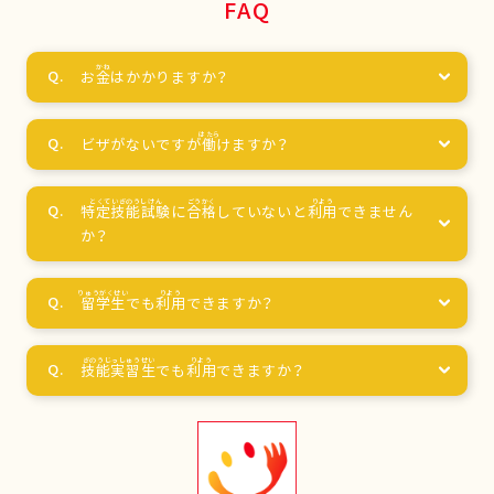
FAQ
お
金
はかかりますか？
ビザがないですが
働
けますか？
特定技能試験
に
合格
していないと
利用
できません
か？
留学生
でも
利用
できますか？
技能実習生
でも
利用
できますか？