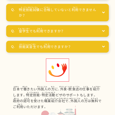
特定技能試験
に
合格
していないと
利用
できません
か？
留学生
でも
利用
できますか？
技能実習生
でも
利用
できますか？
日本
で
働
きたい
外国人
の
方
に、
外食
・
飲食店
の
仕事
を
紹介
します。
特定技能
・
特定活動
ビザのサポートもします。
政府
の
認可
を
受
けた
職業紹介会社
で、
外国人
の
方
は
無料
で
ご
利用
いただけます。