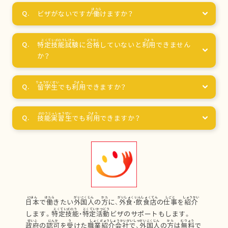
ビザがないですが
働
けますか？
特定技能試験
に
合格
していないと
利用
できません
か？
留学生
でも
利用
できますか？
技能実習生
でも
利用
できますか？
日本
で
働
きたい
外国人
の
方
に、
外食
・
飲食店
の
仕事
を
紹介
します。
特定技能
・
特定活動
ビザのサポートもします。
政府
の
認可
を
受
けた
職業紹介会社
で、
外国人
の
方
は
無料
で