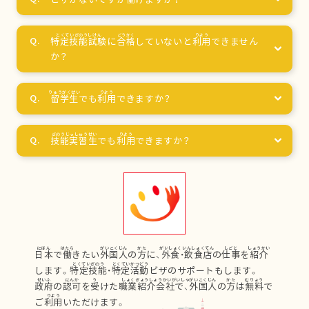
特定技能試験
に
合格
していないと
利用
できません
か？
留学生
でも
利用
できますか？
技能実習生
でも
利用
できますか？
日本
で
働
きたい
外国人
の
方
に、
外食
・
飲食店
の
仕事
を
紹介
します。
特定技能
・
特定活動
ビザのサポートもします。
政府
の
認可
を
受
けた
職業紹介会社
で、
外国人
の
方
は
無料
で
ご
利用
いただけます。