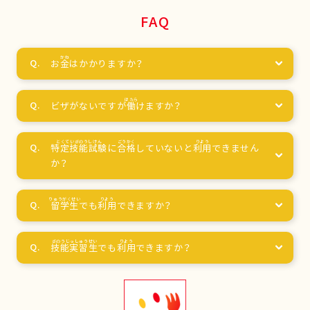
FAQ
お
金
はかかりますか？
ビザがないですが
働
けますか？
特定技能試験
に
合格
していないと
利用
できません
か？
留学生
でも
利用
できますか？
技能実習生
でも
利用
できますか？