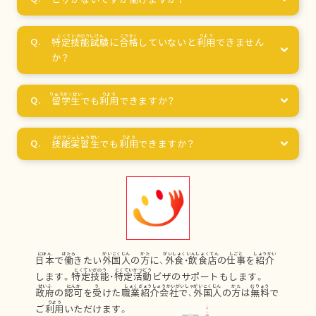
特定技能試験
に
合格
していないと
利用
できません
か？
留学生
でも
利用
できますか？
技能実習生
でも
利用
できますか？
日本
で
働
きたい
外国人
の
方
に、
外食
・
飲食店
の
仕事
を
紹介
します。
特定技能
・
特定活動
ビザのサポートもします。
政府
の
認可
を
受
けた
職業紹介会社
で、
外国人
の
方
は
無料
で
ご
利用
いただけます。