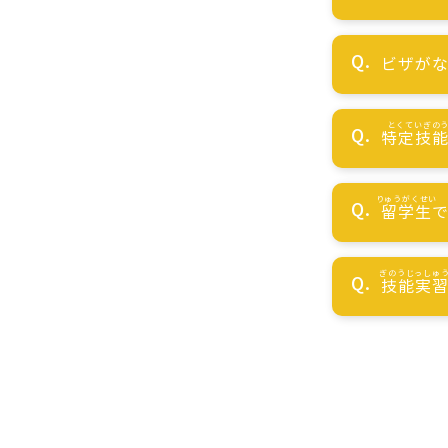
ビザが
特定技
留学生
技能実