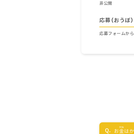
非公開
応募（おうぼ）
応募フォームか
お
金
はか