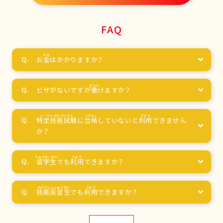
FAQ
お
金
はかかりますか？
ビザがないですが
働
けますか？
特定技能試験
に
合格
していないと
利用
できません
か？
留学生
でも
利用
できますか？
技能実習生
でも
利用
できますか？