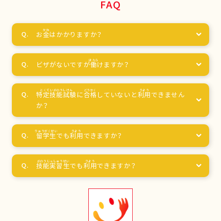
FAQ
お
金
はかかりますか？
ビザがないですが
働
けますか？
特定技能試験
に
合格
していないと
利用
できません
か？
留学生
でも
利用
できますか？
技能実習生
でも
利用
できますか？