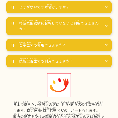
ビザがないですが
働
けますか？
特定技能試験
に
合格
していないと
利用
できません
か？
留学生
でも
利用
できますか？
技能実習生
でも
利用
できますか？
日本
で
働
きたい
外国人
の
方
に、
外食
・
飲食店
の
仕事
を
紹介
します。
特定技能
・
特定活動
ビザのサポートもします。
政府
の
認可
を
受
けた
職業紹介会社
で、
外国人
の
方
は
無料
で