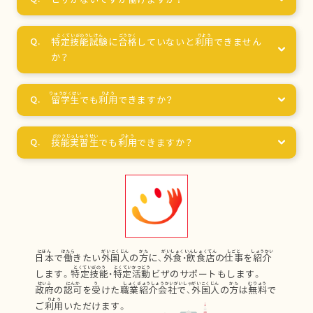
特定技能試験
に
合格
していないと
利用
できません
か？
留学生
でも
利用
できますか？
技能実習生
でも
利用
できますか？
日本
で
働
きたい
外国人
の
方
に、
外食
・
飲食店
の
仕事
を
紹介
します。
特定技能
・
特定活動
ビザのサポートもします。
政府
の
認可
を
受
けた
職業紹介会社
で、
外国人
の
方
は
無料
で
ご
利用
いただけます。