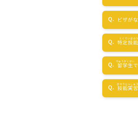
ビザが
特定技
留学生
技能実