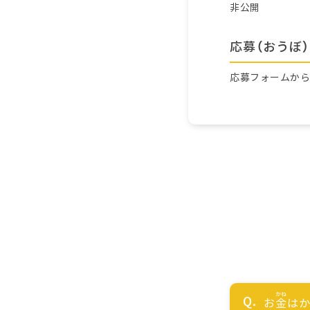
非公開
応募（おうぼ）
応募フォームか
お
金
はか