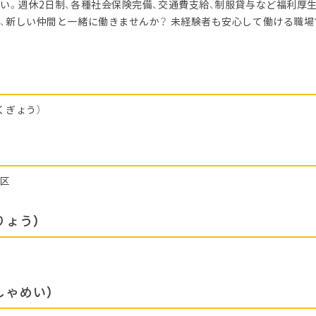
い。週休2日制、各種社会保険完備、交通費支給、制服貸与など福利厚
、新しい仲間と一緒に働きませんか？ 未経験者も安心して働ける職場
くぎょう）
白区
りょう）
しゃめい）