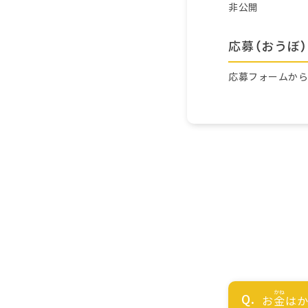
非公開
応募（おうぼ）
応募フォームか
お
金
はか