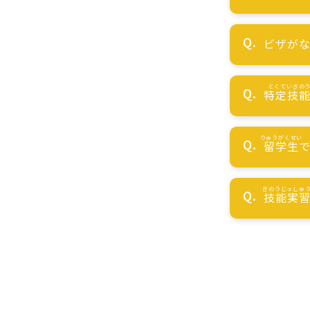
ビザが
特定技
留学生
技能実