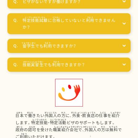
ビザがないですが
働
けますか？
特定技能試験
に
合格
していないと
利用
できません
か？
留学生
でも
利用
できますか？
技能実習生
でも
利用
できますか？
日本
で
働
きたい
外国人
の
方
に、
外食
・
飲食店
の
仕事
を
紹介
します。
特定技能
・
特定活動
ビザのサポートもします。
政府
の
認可
を
受
けた
職業紹介会社
で、
外国人
の
方
は
無料
で
ご
利用
いただけます。