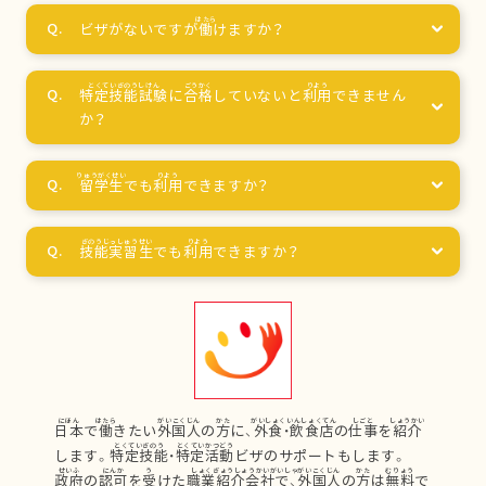
ビザがないですが
働
けますか？
特定技能試験
に
合格
していないと
利用
できません
か？
留学生
でも
利用
できますか？
技能実習生
でも
利用
できますか？
日本
で
働
きたい
外国人
の
方
に、
外食
・
飲食店
の
仕事
を
紹介
します。
特定技能
・
特定活動
ビザのサポートもします。
政府
の
認可
を
受
けた
職業紹介会社
で、
外国人
の
方
は
無料
で